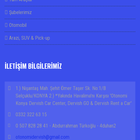
Şubelerimiz
Otomobil
Arazi, SUV & Pick-up
İLETİŞİM BİLGİLERİMİZ
1.) Nişantaş Mah. Şehit Ömer Taşer Sk. No:1/B
Selçuklu/KONYA 2.) *Yakında Havalima'nı Karşısı 'Otonomi
Konya Dervish Car Center, Dervish GO & Dervish Rent a Car'
0332 322 63 15
0 507 828 28 41 - Abdurrahman Türkoğlu - 4duhan2
otonomidervish@gmail.com