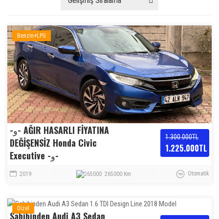
Gelişmiş Sıralama
Benzin+LPG
-و- AĞIR HASARLI FİYATINA
1.300.000TL
DEĞİŞENSİZ Honda Civic
1.225.000TL
Executive -و-
Otomatik
2019
·
265000 Km
·
Dizel
Sahibinden Audi A3 Sedan