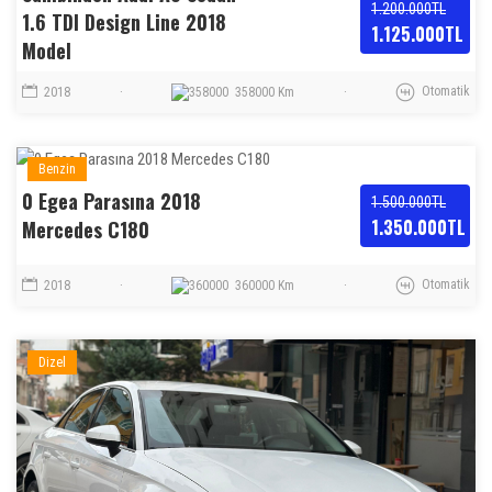
1.200.000TL
1.6 TDI Design Line 2018
1.125.000TL
Model
Otomatik
2018
·
358000 Km
·
Benzin
0 Egea Parasına 2018
1.500.000TL
1.350.000TL
Mercedes C180
Otomatik
2018
·
360000 Km
·
Dizel