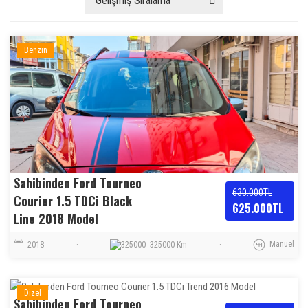
Gelişmiş Sıralama
Benzin
Sahibinden Ford Tourneo
630.000TL
Courier 1.5 TDCi Black
625.000TL
Line 2018 Model
Manuel
2018
·
325000 Km
·
Dizel
Sahibinden Ford Tourneo