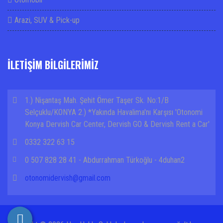
Arazi, SUV & Pick-up
İLETİŞİM BİLGİLERİMİZ
1.) Nişantaş Mah. Şehit Ömer Taşer Sk. No:1/B
Selçuklu/KONYA 2.) *Yakında Havalima'nı Karşısı 'Otonomi
Konya Dervish Car Center, Dervish GO & Dervish Rent a Car'
0332 322 63 15
0 507 828 28 41 - Abdurrahman Türkoğlu - 4duhan2
otonomidervish@gmail.com