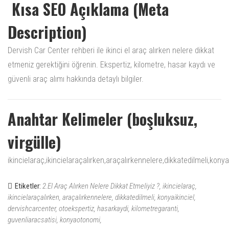
Kısa SEO Açıklama (Meta
Description)
Dervish Car Center rehberi ile ikinci el araç alırken nelere dikkat
etmeniz gerektiğini öğrenin. Ekspertiz, kilometre, hasar kaydı ve
güvenli araç alımı hakkında detaylı bilgiler.
Anahtar Kelimeler (boşluksuz,
virgülle)
ikincielaraç,ikincielaraçalırken,araçalırkennelere,dikkatedilmeli,ko
Etiketler:
2.El Araç Alırken Nelere Dikkat Etmeliyiz ?
ikincielaraç
ikincielaraçalırken
araçalırkennelere
dikkatedilmeli
konyaikinciel
dervishcarcenter
otoekspertiz
hasarkaydi
kilometregaranti
guvenliaracsatisi
konyaotonomi