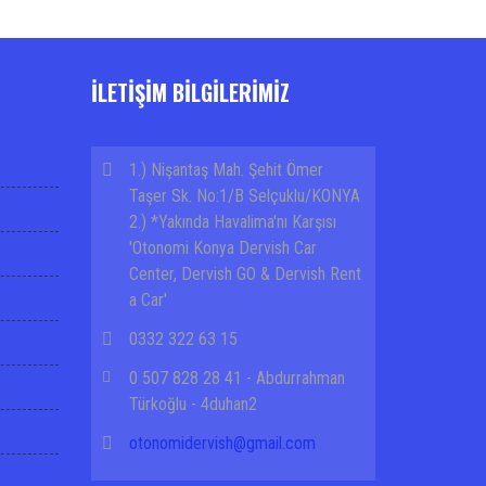
İLETİŞİM BİLGİLERİMİZ
1.) Nişantaş Mah. Şehit Ömer
Taşer Sk. No:1/B Selçuklu/KONYA
2.) *Yakında Havalima'nı Karşısı
'Otonomi Konya Dervish Car
Center, Dervish GO & Dervish Rent
a Car'
0332 322 63 15
0 507 828 28 41 - Abdurrahman
Türkoğlu - 4duhan2
otonomidervish@gmail.com