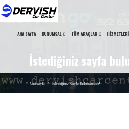
ANA SAYFA
KURUMSAL
TÜM ARAÇLAR
HİZMETLER
İstediğiniz sayfa bu
Anasayfa
İstediğiniz Sayfa Bulunamadı!