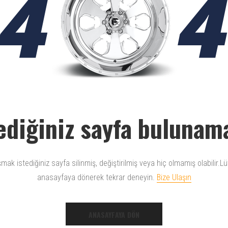
4
ediğiniz sayfa bulunam
mak istediğiniz sayfa silinmiş, değiştirilmiş veya hiç olmamış olabilir.L
anasayfaya dönerek tekrar deneyin.
Bize Ulaşın
ANASAYFAYA DÖN