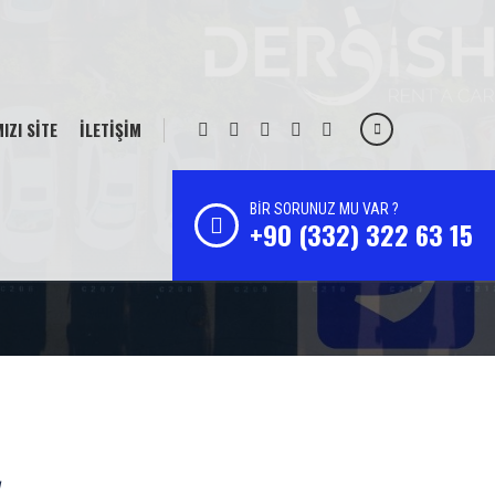
IZI SİTE
İLETİŞİM
BİR SORUNUZ MU VAR ?
+90 (332) 322 63 15