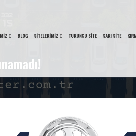
İMİZ
BLOG
SİTELERİMİZ
TURUNCU SİTE
SARI SİTE
KIRM
lunamadı!