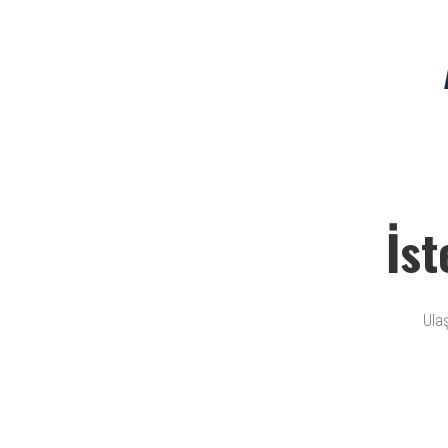
İst
Ulaş